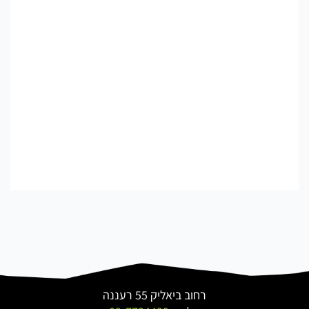
רחוב ביאליק 55 רעננה